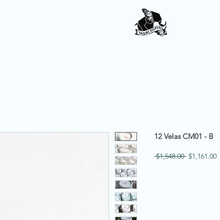
12 Velas CM01 - B
Precio
P
 $1,548.00 
$1,161.00
o