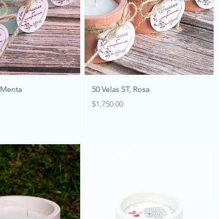
Vista rápida
Vista rápida
, Menta
50 Velas ST, Rosa
Precio
$1,750.00