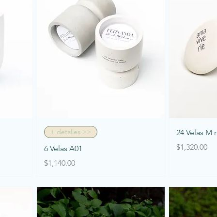
Vista rápida
+ detalles >>
24 Velas M 
Precio
$1,320.00
6 Velas A01
Precio
$1,140.00