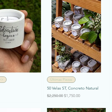
Vista rápida
Vista rápida
>>
Últimas Piezas
50 Velas ST, Concreto Natural
Precio
Precio de oferta
$2,250.00
$1,750.00