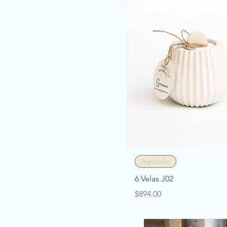
Vista rápida
Agotado
6 Velas J02
Precio
$894.00