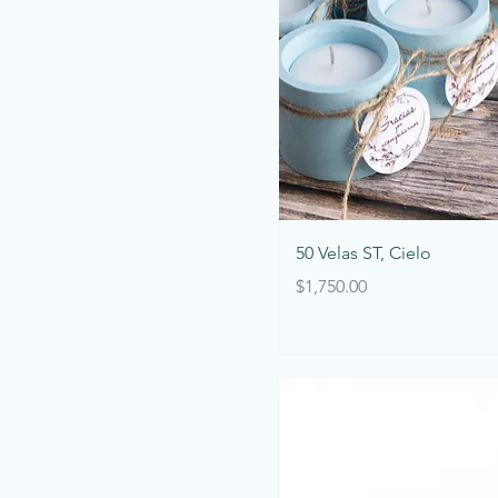
Vista rápida
50 Velas ST, Cielo
Precio
$1,750.00