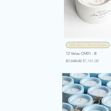
Vista rápida
25% desc + Envío Gratis
12 Velas CM01 - B
Precio
Precio de oferta
$1,548.00
$1,161.00