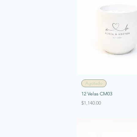
Vista rápida
Agotado
12 Velas CM03
Precio
$1,140.00