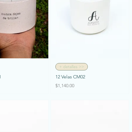
Vista rápida
Vista rápida
+ detalles >>
1
12 Velas CM02
Precio
$1,140.00